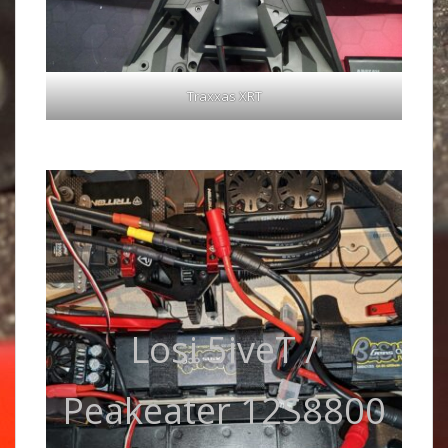
Traxxas XRT
Losi 5iveT /
Peakeater 12S8800