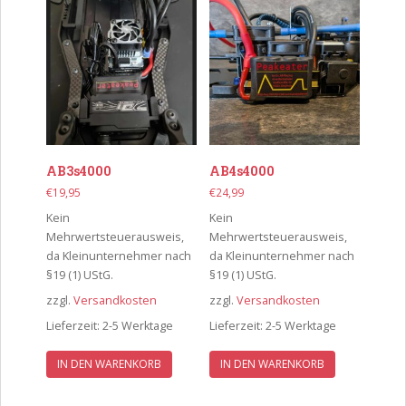
AB3s4000
AB4s4000
€
19,95
€
24,99
Kein
Kein
Mehrwertsteuerausweis,
Mehrwertsteuerausweis,
da Kleinunternehmer nach
da Kleinunternehmer nach
§19 (1) UStG.
§19 (1) UStG.
zzgl.
Versandkosten
zzgl.
Versandkosten
Lieferzeit:
2-5 Werktage
Lieferzeit:
2-5 Werktage
IN DEN WARENKORB
IN DEN WARENKORB