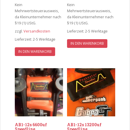
Kein
Kein
Mehrwertsteuerausweis,
Mehrwertsteuerausweis,
da Kleinunternehmer nach
da Kleinunternehmer nach
§19 (1) UStG.
§19 (1) UStG.
zzgl.
Versandkosten
Lieferzeit:
2-5 Werktage
Lieferzeit:
2-5 Werktage
IN DEN WARENKORB
IN DEN WARENKORB
AB1-12s 6600uf
AB1-12s 13200uf
Speedline
Speedline