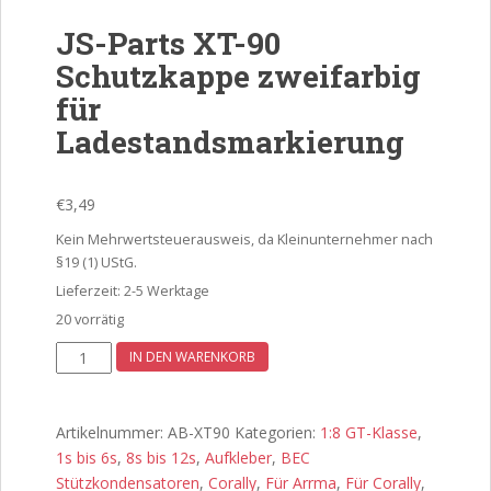
JS-Parts XT-90
Schutzkappe zweifarbig
für
Ladestandsmarkierung
€
3,49
Kein Mehrwertsteuerausweis, da Kleinunternehmer nach
§19 (1) UStG.
Lieferzeit:
2-5 Werktage
20 vorrätig
JS-
IN DEN WARENKORB
Parts
XT-
90
Artikelnummer:
AB-XT90
Kategorien:
1:8 GT-Klasse
,
Schutzkappe
1s bis 6s
,
8s bis 12s
,
Aufkleber
,
BEC
zweifarbig
Stützkondensatoren
,
Corally
,
Für Arrma
,
Für Corally
,