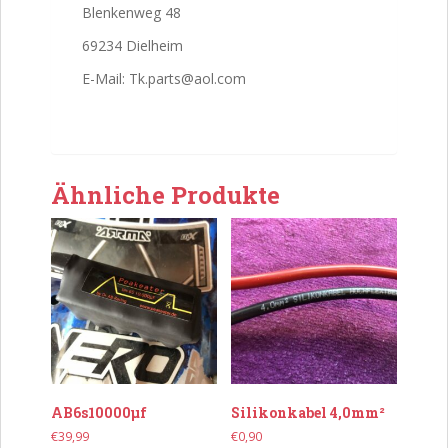
Blenkenweg 48
69234 Dielheim
E-Mail: Tk.parts@aol.com
Ähnliche Produkte
AB6s10000µf
Silikonkabel 4,0mm²
€
39,99
€
0,90