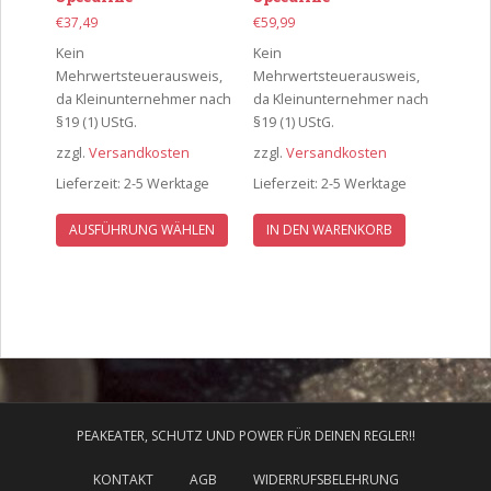
€
37,49
€
59,99
Kein
Kein
Mehrwertsteuerausweis,
Mehrwertsteuerausweis,
da Kleinunternehmer nach
da Kleinunternehmer nach
§19 (1) UStG.
§19 (1) UStG.
zzgl.
Versandkosten
zzgl.
Versandkosten
Lieferzeit:
2-5 Werktage
Lieferzeit:
2-5 Werktage
Dieses
AUSFÜHRUNG WÄHLEN
IN DEN WARENKORB
Produkt
weist
mehrere
Varianten
auf.
Die
Optionen
können
PEAKEATER, SCHUTZ UND POWER FÜR DEINEN REGLER!!
auf
der
KONTAKT
AGB
WIDERRUFSBELEHRUNG
Produktseite