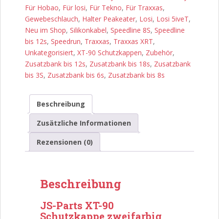
für
Für Hobao
,
Für losi
,
Für Tekno
,
Für Traxxas
,
Ladestandsmarkierung
Gewebeschlauch
,
Halter Peakeater
,
Losi
,
Losi 5iveT
,
Menge
Neu im Shop
,
Silikonkabel
,
Speedline 8S
,
Speedline
bis 12s
,
Speedrun
,
Traxxas
,
Traxxas XRT
,
Unkategorisiert
,
XT-90 Schutzkappen
,
Zubehör
,
Zusatzbank bis 12s
,
Zusatzbank bis 18s
,
Zusatzbank
bis 3S
,
Zusatzbank bis 6s
,
Zusatzbank bis 8s
Beschreibung
Zusätzliche Informationen
Rezensionen (0)
Beschreibung
JS-Parts XT-90
Schutzkappe zweifarbig