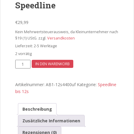
Speedline
€
29,99
Kein Mehrwertsteuerausweis, da Kleinunternehmer nach
§19 (1) UStG.
zzgl.
Versandkosten
Lieferzeit:
2-5 Werktage
2 vorrätig
AB1-
IN DEN WARENKORB
12s
4400uf
Speedline
Artikelnummer:
AB1-12s4400uf
Kategorie:
Speedline
Menge
bis 12s
Beschreibung
Zusätzliche Informationen
Rezensionen (0)