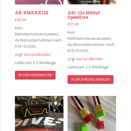
AB-XMAXX12S
AB1-12s 6600uf
Speedline
€
49,99
€
37,49
Kein
Kein
Mehrwertsteuerausweis,
Mehrwertsteuerausweis,
da Kleinunternehmer nach
da Kleinunternehmer nach
§19 (1) UStG.
§19 (1) UStG.
zzgl.
Versandkosten
zzgl.
Versandkosten
Lieferzeit:
2-5 Werktage
Lieferzeit:
2-5 Werktage
Dieses
IN DEN WARENKORB
AUSFÜHRUNG WÄHLEN
Produkt
weist
mehrere
Varianten
auf.
Die
Optionen
können