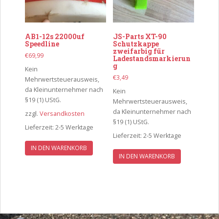
auf
der
Produkts
AB1-12s 22000uf
JS-Parts XT-90
gewählt
Speedline
Schutzkappe
zweifarbig für
werden
€
69,99
Ladestandsmarkierun
g
Kein
€
3,49
Mehrwertsteuerausweis,
da Kleinunternehmer nach
Kein
§19 (1) UStG.
Mehrwertsteuerausweis,
da Kleinunternehmer nach
zzgl.
Versandkosten
§19 (1) UStG.
Lieferzeit:
2-5 Werktage
Lieferzeit:
2-5 Werktage
IN DEN WARENKORB
IN DEN WARENKORB