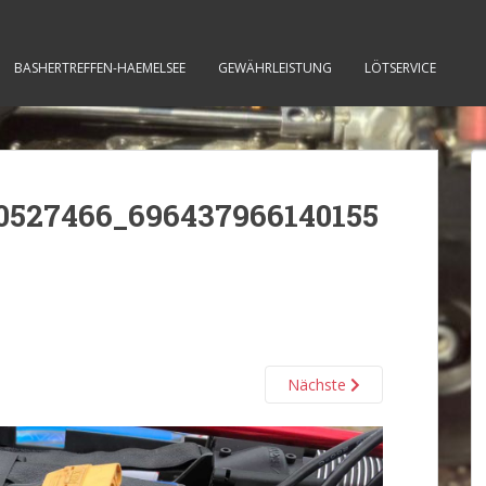
BASHERTREFFEN-HAEMELSEE
GEWÄHRLEISTUNG
LÖTSERVICE
0527466_696437966140155
Nächste