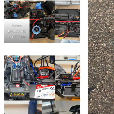
Arrma
Limitless 6S
von Tobias