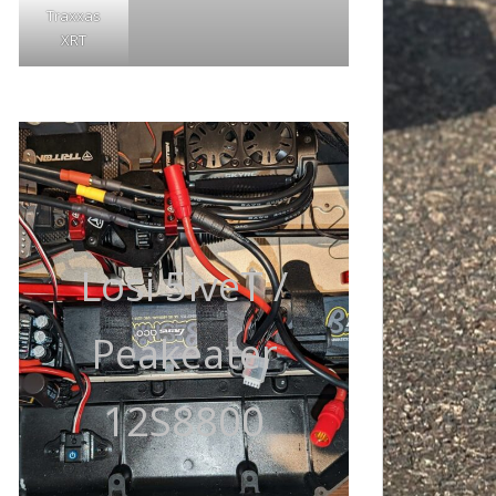
Traxxas
XRT
Losi 5iveT /
Peakeater
12S8800