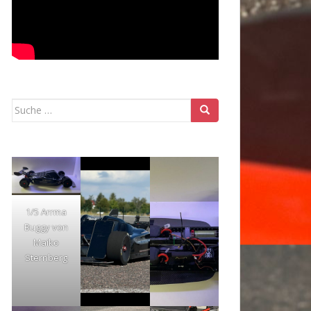
Suche
nach:
1/5 Arrma
Buggy von
Maiko
Sternberg