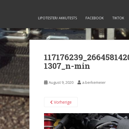
LIPOTESTER/ AKKUTESTS
FACEBOOK
TIKTOK
117176239_266458142
1307_n-min
August 9, 2020
a.berkemeier
Vorherige