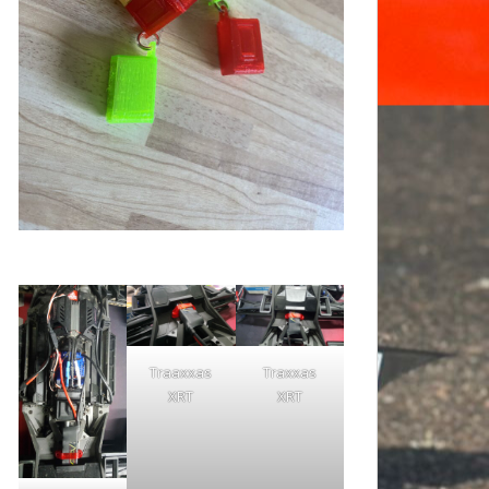
Traaxxas
Traxxas
XRT
XRT