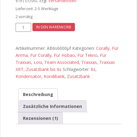
§19 (1) UStG.
zzgl.
Versandkosten
Lieferzeit:
2-5 Werktage
2 vorrätig
AB6s6000µf
IN DEN WARENKORB
Menge
Artikelnummer:
AB6s6000µf
Kategorien:
Corally
,
Für
Arrma
,
Für Corally
,
Für Hobao
,
Für Tekno
,
Für
Traxxas
,
Losi
,
Team Associated
,
Traxxas
,
Traxxas
XRT
,
Zusatzbank bis 6s
Schlagwörter:
6s
,
Kondensator
,
Kondibank
,
Zusatzbank
Beschreibung
Zusätzliche Informationen
Rezensionen (1)