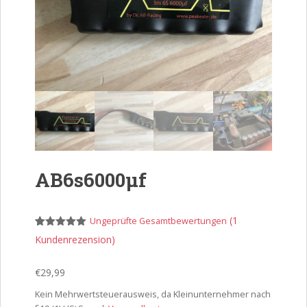
AB6s6000µf
(
1
Ungeprüfte Gesamtbewertungen
Bewertet
1
Kundenrezension)
mit
5.00
von 5,
basierend
€
29,99
auf
Kundenbewe
rtung
Kein Mehrwertsteuerausweis, da Kleinunternehmer nach