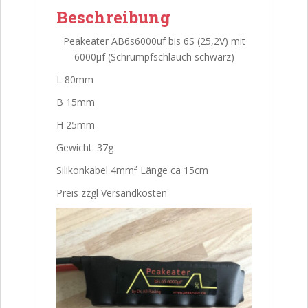
Beschreibung
Peakeater AB6s6000uf bis 6S (25,2V) mit
6000µf (Schrumpfschlauch schwarz)
L 80mm
B 15mm
H 25mm
Gewicht: 37g
Silikonkabel 4mm² Länge ca 15cm
Preis zzgl Versandkosten