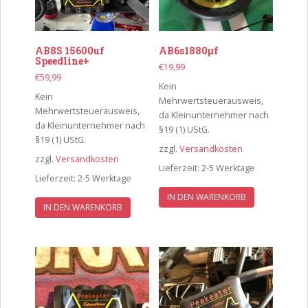
AB8S 15600uf
AB6s1880µf
Speedline+
€
19,99
€
59,99
Kein
Kein
Mehrwertsteuerausweis,
Mehrwertsteuerausweis,
da Kleinunternehmer nach
da Kleinunternehmer nach
§19 (1) UStG.
§19 (1) UStG.
zzgl.
Versandkosten
zzgl.
Versandkosten
Lieferzeit:
2-5 Werktage
Lieferzeit:
2-5 Werktage
IN DEN WARENKORB
IN DEN WARENKORB