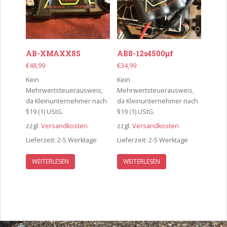
AB-XMAXX8S
AB8-12s4500µf
€
48,99
€
34,99
Kein
Kein
Mehrwertsteuerausweis,
Mehrwertsteuerausweis,
da Kleinunternehmer nach
da Kleinunternehmer nach
§19 (1) UStG.
§19 (1) UStG.
zzgl.
Versandkosten
zzgl.
Versandkosten
Lieferzeit:
2-5 Werktage
Lieferzeit:
2-5 Werktage
WEITERLESEN
WEITERLESEN