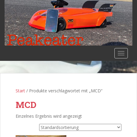
S
k
i
p
t
o
m
a
TOGGLE
i
n
c
o
n
Start
/ Produkte verschlagwortet mit „MCD“
t
e
MCD
n
t
Einzelnes Ergebnis wird angezeigt