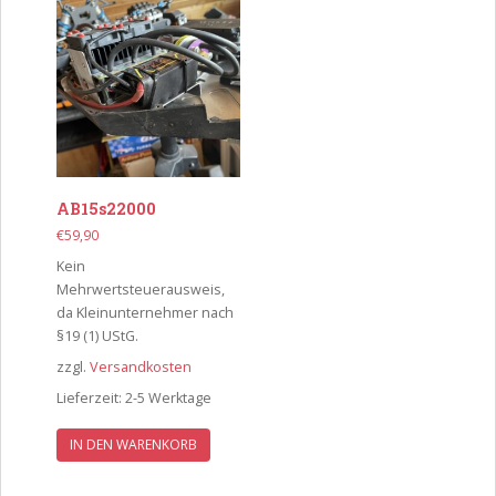
AB15s22000
€
59,90
Kein
Mehrwertsteuerausweis,
da Kleinunternehmer nach
§19 (1) UStG.
zzgl.
Versandkosten
Lieferzeit:
2-5 Werktage
IN DEN WARENKORB