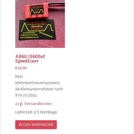
AB6S 15600uf
Speedline+
€
34,99
Kein
Mehrwertsteuerausweis,
da Kleinunternehmer nach
§19 (1) UStG.
zzgl.
Versandkosten
Lieferzeit:
2-5 Werktage
IN DEN WARENKORB